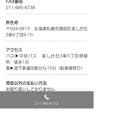
FAX番号
011-885-8738
所在地
〒004-0813 北海道札幌市清田区美しが丘
3条5丁目9-10
アクセス
バス▶中央バス 美しが丘3条5丁目停留
所・徒歩1分
車▶地下鉄福住駅から15分（駐車場有り）
現金以外の支払い方法
お取り扱いしておりません
011-885-8733
院長名
医学博士 斎藤 喜澄
（日本耳鼻咽喉科頭頸部外科学会専門医／日
本専門医機構認定専門医）